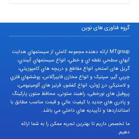
گروه فناوری های نوین
MTgroup ارائه دهنده مجموعه کاملي از سيستمهاي هدايت
آبهاي سطحي نقطه اي و خطي، انواع سيستمهاي آببندي،
گریل های استخر، انواع مقاطع و دريچه هاي کامپوزيتي،
چربي گير، سپتيک و انواع مخازن فايبرگلاس، پوششهاي فلزي
و لاستيکي درز ژوئن، انواع کفشور، قرنیز های آلومینیومی،
پروفیل های نورخطی، راهبند ستونی، محافظ ستون پارکينگ
و پادري هاي جديد با کيفيت عالي و قيمت مناسب مطابق با
استانداردها و تأييديه هاي داخلي مي باشد.
ما تخصص داریم تا بهترین تجربه ممکن را به شما ارائه
دهیم.