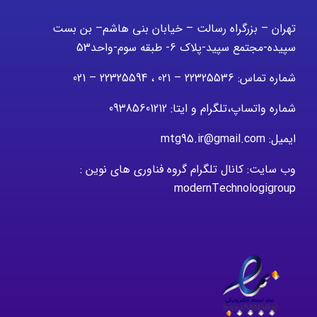
تهران – بزرگراه رسالت – خیابان بنی هاشم– بن بست
سپیده-مجتمع سپید-پلاک 6- طبقه سوم-واحد53
شماره تماس: 22325536 – 021 ، 22325594 – 021
شماره واتساپ،تلگرام و ایتا: 09385601212
ایمیل: mtg95.ir@gmail.com
وب سایت: کانال تلگرام گروه فناوری های نوین :
modernTechnologigroup