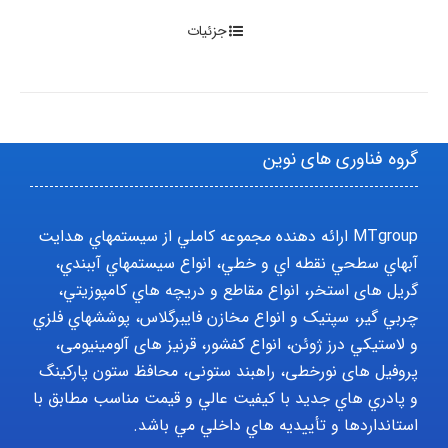
جزئیات
گروه فناوری های نوین
MTgroup ارائه دهنده مجموعه کاملي از سيستمهاي هدايت
آبهاي سطحي نقطه اي و خطي، انواع سيستمهاي آببندي،
گریل های استخر، انواع مقاطع و دريچه هاي کامپوزيتي،
چربي گير، سپتيک و انواع مخازن فايبرگلاس، پوششهاي فلزي
و لاستيکي درز ژوئن، انواع کفشور، قرنیز های آلومینیومی،
پروفیل های نورخطی، راهبند ستونی، محافظ ستون پارکينگ
و پادري هاي جديد با کيفيت عالي و قيمت مناسب مطابق با
استانداردها و تأييديه هاي داخلي مي باشد.