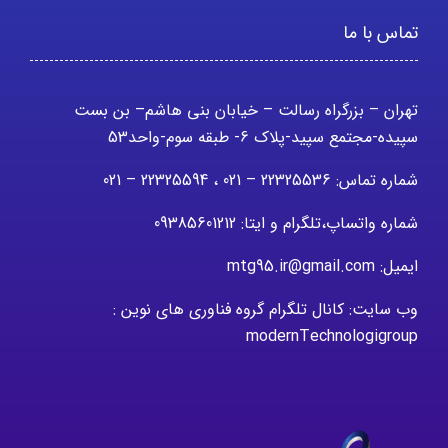
تماس با ما
تهران – بزرگراه رسالت – خیابان بنی هاشم– بن بست
سپیده-مجتمع سپید-پلاک 6- طبقه سوم-واحد53
شماره تماس: 22325536 – 021 ، 22325594 – 021
شماره واتساپ،تلگرام و ایتا: 09385601212
ایمیل: mtg95.ir@gmail.com
وب سایت: کانال تلگرام گروه فناوری های نوین :
modernTechnologigroup