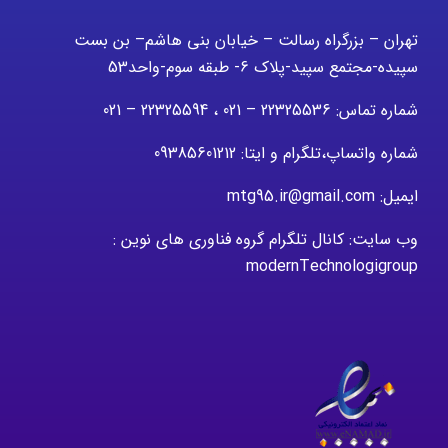
تهران – بزرگراه رسالت – خیابان بنی هاشم– بن بست
سپیده-مجتمع سپید-پلاک 6- طبقه سوم-واحد53
شماره تماس: 22325536 – 021 ، 22325594 – 021
شماره واتساپ،تلگرام و ایتا: 09385601212
ایمیل: mtg95.ir@gmail.com
وب سایت: کانال تلگرام گروه فناوری های نوین :
modernTechnologigroup