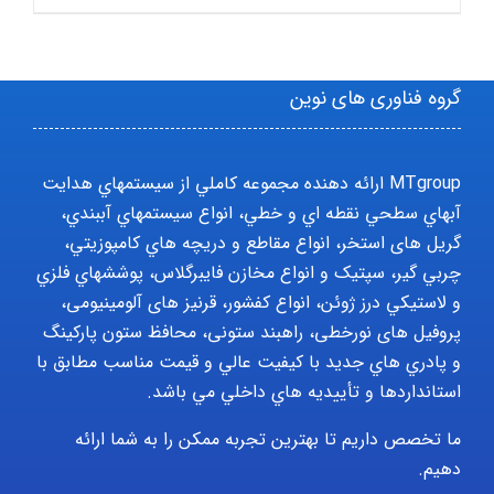
گروه فناوری های نوین
MTgroup ارائه دهنده مجموعه کاملي از سيستمهاي هدايت
آبهاي سطحي نقطه اي و خطي، انواع سيستمهاي آببندي،
گریل های استخر، انواع مقاطع و دريچه هاي کامپوزيتي،
چربي گير، سپتيک و انواع مخازن فايبرگلاس، پوششهاي فلزي
و لاستيکي درز ژوئن، انواع کفشور، قرنیز های آلومینیومی،
پروفیل های نورخطی، راهبند ستونی، محافظ ستون پارکينگ
و پادري هاي جديد با کيفيت عالي و قيمت مناسب مطابق با
استانداردها و تأييديه هاي داخلي مي باشد.
ما تخصص داریم تا بهترین تجربه ممکن را به شما ارائه
دهیم.