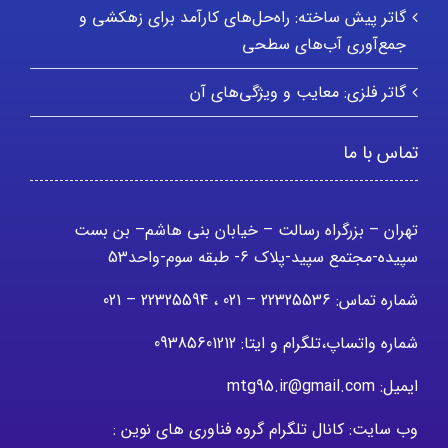
گاتر پیش ساخته: راه‌حل‌های کارآمد برای زهکشی و
جمع‌آوری آب‌های سطحی
گاتر فلزی: معایب و ویژگی‌های آن
تماس با ما
تهران – بزرگراه رسالت – خیابان بنی هاشم– بن بست
سپیده-مجتمع سپید-پلاک 6- طبقه سوم-واحد53
شماره تماس: 22325536 – 021 ، 22325594 – 021
شماره واتساپ،تلگرام و ایتا: 09385601212
ایمیل: mtg95.ir@gmail.com
وب سایت: کانال تلگرام گروه فناوری های نوین :