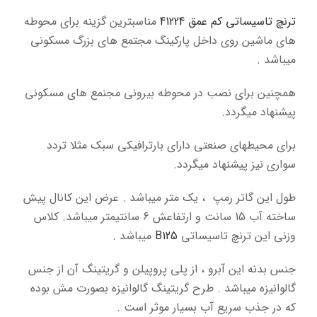
ترنچ تاسیساتی کم عمق 41224
مناسبترین گزینه برای محوطه
های ماشین روی داخل پارکینگ مجتمع های بزرگ مسکونی
میباشد .
همچنین برای نصب در محوطه بیرونی مجنمع های مسکونی
پیشنهاد میگردد.
برای محیطهای صنعتی دارای بارترافیکی سبک مثلا تردد
سواری نیز پیشنهاد میگردد.
طول این گاتر رمپ ، یک متر میباشد . عرض این کانال پیش
ساخته آب 15 سانت و ارتفاعش 6 سانتیمتر میباشد. کلاس
وزنی این ترنچ تاسیساتی
B125
میباشد .
جنس بدنه این آبرو ، از پلی پروپیلن و گریتینگ آن از جنس
گالوانیزه میباشد . طرح گریتینگ گالوانیزه بصورت مش بوده
که در جذب سریع آب
بسیار موثر است .