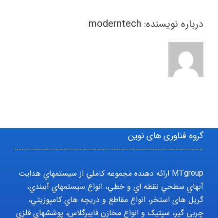
درباره نویسنده:
moderntech
گروه فناوری های نوین
MTgroup ارائه دهنده مجموعه کاملي از سيستمهاي هدايت
آبهاي سطحي نقطه اي و خطي، انواع سيستمهاي آببندي،
گریل های استخر، انواع مقاطع و دريچه هاي کامپوزيتي،
چربي گير، سپتيک و انواع مخازن فايبرگلاس، پوششهاي فلزي