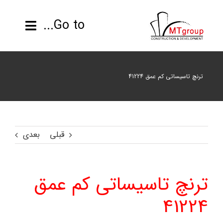
ها
ردن
Go to...
حتوا
صفحه نخست
ترنچ تاسیساتی کم عمق 41224
محصولات
پروژه ها
قبلی
بعدی
اطلاعات فنی
ترنچ تاسیساتی کم عمق
رزومه
41224
تماس با ما