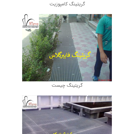
گریتینگ کامپوزیت
گریتینگ چیست