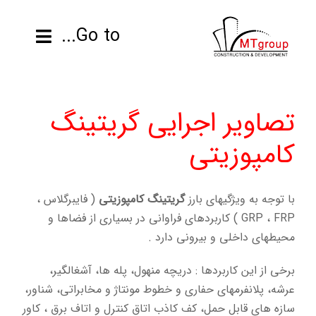
ها
ردن
Go to...
حتوا
صفحه نخست
تصاویر اجرایی
گریتینگ
محصولات
کامپوزیتی
پروژه ها
با توجه به ویژگیهای بارز
گریتینگ کامپوزیتی
( فایبرگلاس ،
اطلاعات فنی
GRP ، FRP ) کاربردهای فراوانی در بسیاری از فضاها و
محیطهای داخلی و بیرونی دارد .
رزومه
برخی از این کاربردها : دریچه منهول، پله ها، آشغالگیر،
تماس با ما
عرشه، پلانفرمهای حفاری و خطوط مونتاژ و مخابراتی، شناور،
سازه های قابل حمل، کف کاذب اتاق کنترل و اتاف برق ، کاور