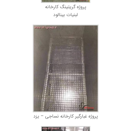
پروژه گریتینگ کارخانه
لبنیات بینالود
پروژه غبارگیر کارخانه نساجی – یزد