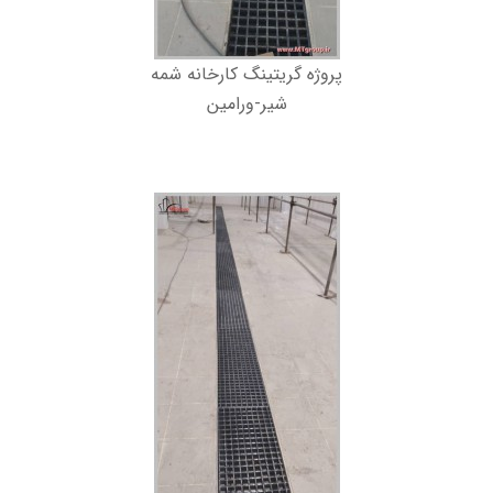
پروژه گریتینگ کارخانه شمه
شیر-ورامین