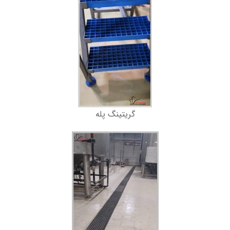
گریتینگ پله