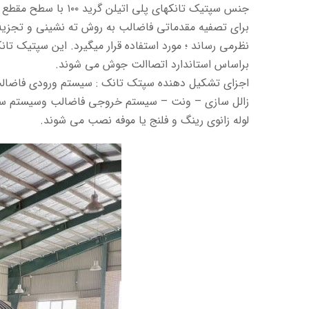
جنس سپتیک تانکهای پلی اتیلن گرید ۱۰۰ با سطح مقطع از نوع دو جداره طبق استاندارد ۹۱۱۶ می باشد.
برای تصفیه مقدماتی فاضالب به روش ته نشینی و تجزیه
نظرمی رساند ؛ مورد استفاده قرار میگیرد. این سپتیک تان
براساس استاندارد اتصاالت جوش می شوند.
اجزای تشکیل دهنده سپتک تانک : سیستم ورودی فاضالب 
زالل سازی – ونت – سیستم خروجی فاضالب وسیستم سیف
لوله زانوی رینگ و فلنج یا موفه نصب می شوند.