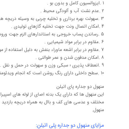
1 .ایزوالسیون کامل و بدون بو .
2 .عدم نشت آب و آلودگی محیط .
3 .سهولت بهره برداری و تخلیه چربی به وسیله دریچه های بازدید )دفنی و غیر دفنی(.
4 .امکان اتصال ونت جهت تخلیه گازهای تولیدی .
5 .رساندن پساب خروجی به استاندارهای الزم جهت ورود به چاه جذبی یا فاضالب شهری .
6 .مقاوم در برابر مواد شیمیایی .
7 .مقاوم در برابر اشعه ماوراء بنفش به دلیل استفاده از موادUV- Anti.
8 .امکان مدفون شدن و عمر طوالنی .
9 .انعطاف پذیری ؛ سبکی وزن و سهولت در حمل و نقل .
10 .سطح داخلی دارای رنگ روشن است که انجام ویدئومتری را امکان پذیر میکند.
منهول دو جداره پای اتیلن
این منهول ها که دارای یک بدنه اصای از لوله های اسپیر
مختلف و عدسی های کف و باال به همراه دریچه بازدید و
منهول.
مزایای منهول دو جداره پلی اتیلن: