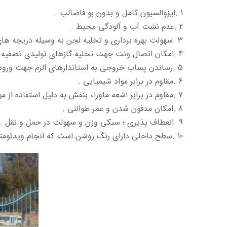
1 .ایزوالسیون کامل و بدون بو فاضالب .
2 .عدم نشت آب و آلودگی محیط .
3 .سهولت بهره برداری و تخلیه لجن به وسیله دریچه های ب ازدید )دفنی و غیر دفنی( .
4 .امکان اتصال ونت جهت تخلیه گازهای تولیدی تصفیه فاضالب .
5 .رساندن پساب خروجی به استاندارهای الزم جهت ورود به چاه جذبی یا فاضالب شهری .
6 .مقاوم در برابر مواد شیمیایی .
7 .مقاوم در برابر اشعه ماوراء بنفش به دلیل استفاده از موادUV- Anti.
8 .امکان مدفون شدن و عمر طوالنی .
9 .انعطاف پذیری ؛ سبکی وزن و سهولت در حمل و نقل .
10 .سطح داخلی دارای رنگ روشن است که انجام ویدئومتری را امکان پذیر کی کند.