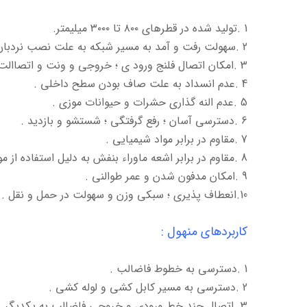
1 .تولید شده در قطرهای ۸۰۰ تا ۳۰۰۰ میلیمتر.
2 .سهولت رفت و آمد به مسیر شبکه به علت نصب نردبان .
3 .امکان اتصال فلنج ورود ی ؛ خروجی و ونت و اتصاالت و نازلها .
4 .عدم انسداد به علت صاف بودن سطح داخلی .
5 .عدم النه گذاری حشرات و حیوانات موزی .
6 .دسترسی آسان ؛ رفع گرفتگی ؛ شستشو و بازدید .
7 .مقاوم در برابر مواد شیمیایی .
8 .مقاوم در برابر اشعه ماوراء بنفش به دلیل استفاده از موادUV- Anti.
9 .امکان مدفون شدن و عمر طوالنی .
10.انعطاف پذیری ؛ سبکی وزن و سهولت در حمل و نقل .
کاربردهای منهول :
1 .دسترسی به خطوط فاضالب .
2 .دسترسی به مسیر کابل کشی و لوله کشی .
3 .اتصال چند خط ورودی و خروجی فاضالب به یکدیگر .