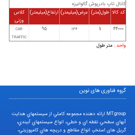
كانال تاپ بادرپوش گالوانيزه
کد کالا
طول(متر)
عرض(میلیمتر)
ارتفاع(میلیمتر)
کلاس
وزنی
95
1
44000
CAR
134
TRAFFIC
واحد :
متر طول
گروه فناوری های نوین
MTgroup ارائه دهنده مجموعه کاملي از سيستمهاي هدايت
آبهاي سطحي نقطه اي و خطي، انواع سيستمهاي آببندي،
گریل های استخر، انواع مقاطع و دريچه هاي کامپوزيتي،