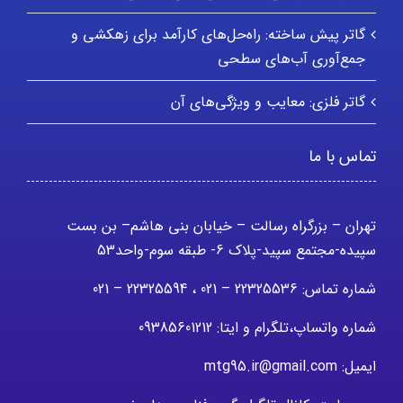
گاتر پیش ساخته: راه‌حل‌های کارآمد برای زهکشی و
جمع‌آوری آب‌های سطحی
گاتر فلزی: معایب و ویژگی‌های آن
تماس با ما
تهران – بزرگراه رسالت – خیابان بنی هاشم– بن بست
سپیده-مجتمع سپید-پلاک 6- طبقه سوم-واحد53
شماره تماس: 22325536 – 021 ، 22325594 – 021
شماره واتساپ،تلگرام و ایتا: 09385601212
ایمیل: mtg95.ir@gmail.com