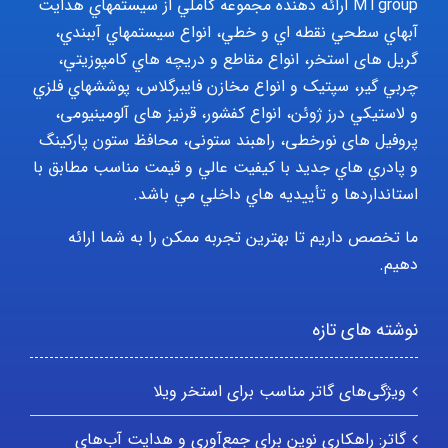
MTgroup ارائه دهنده مجموعه کاملي از سيستمهاي هدايت
آبهاي سطحي نقطه اي و خطي، انواع سيستمهاي آببندي،
گریل های استخر، انواع مقاطع و دريچه هاي کامپوزيتي،
چربي گير، سپتيک و انواع مخازن فايبرگلاس، پوششهاي فلزي
و لاستيکي درز ژوئن، انواع کفشور، قرنیز های آلومینیومی،
پروفیل های نورخطی، راهبند ستونی، محافظ ستون پارکينگ
و پادري هاي جديد با کيفيت عالي و قيمت مناسب مطابق با
استانداردها و تأييديه هاي داخلي مي باشد.
ما تخصص داریم تا بهترین تجربه ممکن را به شما ارائه
دهیم.
نوشته های تازه
ویژگی‌های گاتر مناسب برای استخر ویلا
گاتر: راهکاری نوین برای جمع‌آوری و هدایت آب‌های