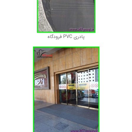
پادری PVC فرودگاه