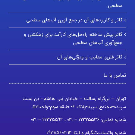
سطحی
گاتر و کاربردهای آن در جمع آوری آب‌های سطحی
گاتر پیش ساخته: راه‌حل‌های کارآمد برای زهکشی و
جمع‌آوری آب‌های سطحی
گاتر فلزی: معایب و ویژگی‌های آن
تماس با ما
تهران – بزرگراه رسالت – خیابان بنی هاشم– بن بست
سپیده-مجتمع سپید-پلاک 6- طبقه سوم-واحد53
شماره تماس: 22325536 – 021 ، 22325594 – 021
شماره واتساپ،تلگرام و ایتا: 09385601212