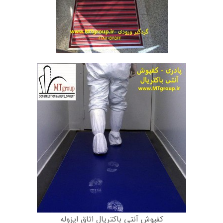
کفپوش آنتی باکتریال اتاق ایزوله