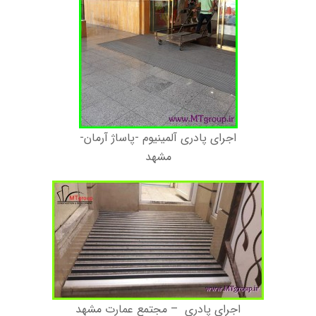
اجرای پادری آلمینیوم -پاساژ آرمان-
مشهد
اجرای پادری – مجتمع عمارت مشهد