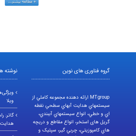
گروه فناوری های نوین
نوشته ها
ویژگی‌ه
MTgroup ارائه دهنده مجموعه کاملي از
ویلا
سيستمهاي هدايت آبهاي سطحي نقطه
اي و خطي، انواع سيستمهاي آببندي،
گاتر: ر
گریل های استخر، انواع مقاطع و دريچه
هدایت 
هاي کامپوزيتي، چربي گير، سپتيک و