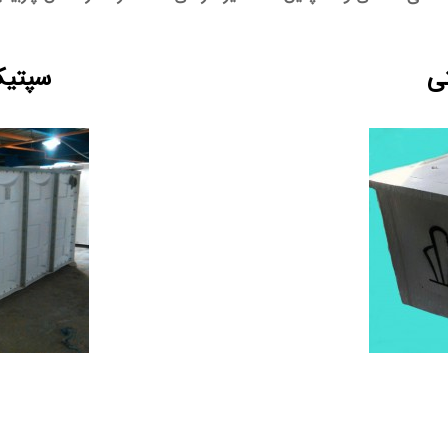
تی
سپتیک