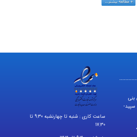
 بنی
سپید-
ساعت کاری : شنبه تا چهارنشبه 9:30 تا
17:30
2232 – 021 ،