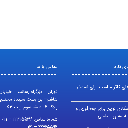
ی تازه
تماس با ما
ای گاتر مناسب برای استخر
تهران – بزرگراه رسالت – خیابان
هاشم– بن بست سپیده-مجتمع 
پلاک 6- طبقه سوم-واحد53
اهکاری نوین برای جمع‌آوری و
آب‌های سطحی
شماره تماس: 5536
22325594 – 021