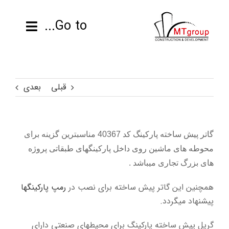
ها
ردن
Go to...
حتوا
صفحه نخست
قبلی
بعدی
محصولات
پروژه ها
گاتر پیش ساخته پارکینگ کد 40367 مناسبترین گزینه برای
محوطه های ماشین روی داخل پارکینگهای طبقاتی پروژه
اطلاعات فنی
های بزرگ تجاری میباشد .
رزومه
همچنین این گاتر پیش ساخته برای نصب در
رمپ پارکینگها
پیشنهاد میگردد.
تماس با ما
گریل پیش ساخته پارکینگ برای محیطهای صنعتی دارای