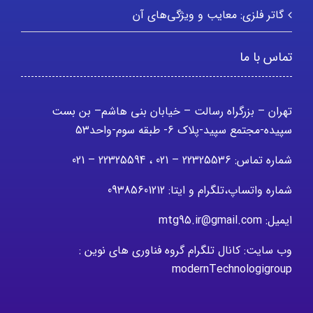
گاتر فلزی: معایب و ویژگی‌های آن
تماس با ما
تهران – بزرگراه رسالت – خیابان بنی هاشم– بن بست
سپیده-مجتمع سپید-پلاک 6- طبقه سوم-واحد53
شماره تماس: 22325536 – 021 ، 22325594 – 021
شماره واتساپ،تلگرام و ایتا: 09385601212
ایمیل: mtg95.ir@gmail.com
وب سایت: کانال تلگرام گروه فناوری های نوین :
modernTechnologigroup