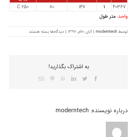
C 250
80
147
1
40367
واحد:
متر طول
برای
توسط
moderntech
|
آبان 10ام, 1397
|
دیدگاه‌ها
بسته هستند
گاتر
پیش
ساخته
پارکینگ
کد
به اشتراک بگذارید!
40367
Facebook
Twitter
LinkedIn
WhatsApp
Pinterest
ایمیل
درباره نویسنده:
moderntech