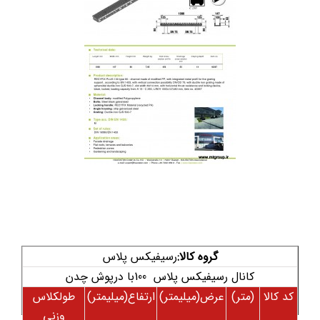
گروه کالا:
رسیفیکس پلاس
کانال رسیفیکس پلاس 100با درپوش چدن
کد کالا
(متر)
عرض(میلیمتر)
ارتفاع(میلیمتر)
طولکلاس
وزنی