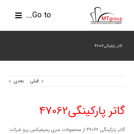
ها
ردن
Go to...
حتوا
صفحه نخست
گاتر پارکینگی47062
محصولات
پروژه ها
قبلی
بعدی
اطلاعات فنی
گاتر پارکینگی47062
رزومه
تماس با ما
گاتر پارکینگی 47062 از محصولات سری رسیفیکس پرو شرکت