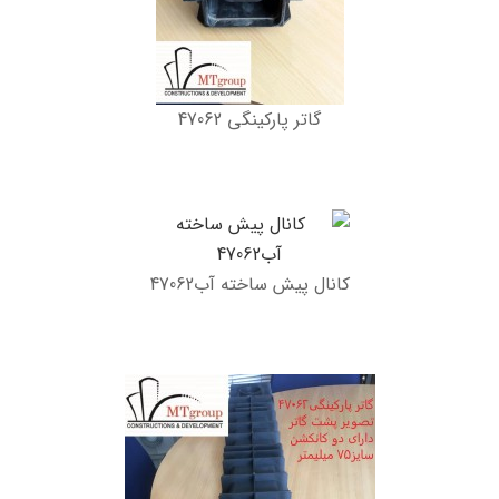
گاتر پارکینگی 47062
کانال پیش ساخته آب47062