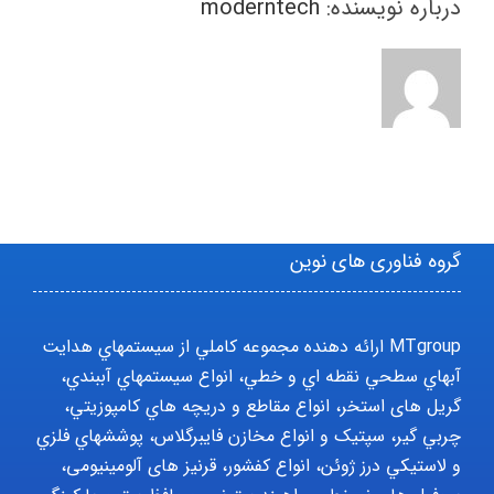
درباره نویسنده:
moderntech
گروه فناوری های نوین
MTgroup ارائه دهنده مجموعه کاملي از سيستمهاي هدايت
آبهاي سطحي نقطه اي و خطي، انواع سيستمهاي آببندي،
گریل های استخر، انواع مقاطع و دريچه هاي کامپوزيتي،
چربي گير، سپتيک و انواع مخازن فايبرگلاس، پوششهاي فلزي
و لاستيکي درز ژوئن، انواع کفشور، قرنیز های آلومینیومی،