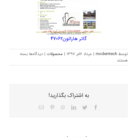
گاتر هاراتون47062
برای
توسط
moderntech
|
مرداد 6ام, 1397
|
محصولات
|
دیدگاه‌ها
بسته
گاتر
هستند
پارکینگی47062
به اشتراک بگذارید!
Facebook
Twitter
LinkedIn
WhatsApp
Pinterest
ایمیل