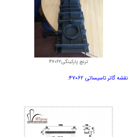
ترنچ پارکینگی47062
نقشه گاتر تاسیساتی 47062: