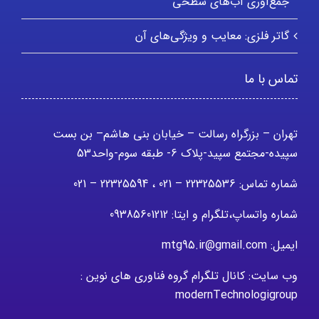
جمع‌آوری آب‌های سطحی
گاتر فلزی: معایب و ویژگی‌های آن
تماس با ما
تهران – بزرگراه رسالت – خیابان بنی هاشم– بن بست
سپیده-مجتمع سپید-پلاک 6- طبقه سوم-واحد53
شماره تماس: 22325536 – 021 ، 22325594 – 021
شماره واتساپ،تلگرام و ایتا: 09385601212
ایمیل: mtg95.ir@gmail.com
وب سایت: کانال تلگرام گروه فناوری های نوین :
modernTechnologigroup