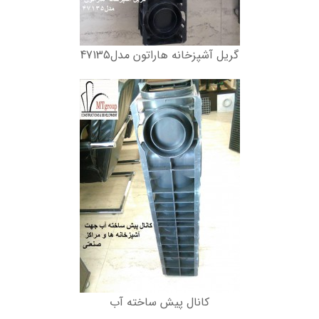
گریل آشپزخانه هاراتون مدل47135
کانال پیش ساخته آب