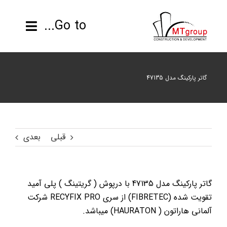
ها
ردن
Go to...
حتوا
صفحه نخست
گاتر پارکینگ مدل 47135
محصولات
پروژه ها
قبلی
بعدی
اطلاعات فنی
رزومه
گاتر پارکینگ مدل 47135 با درپوش ( گریتینگ ) پلی آمید
تقویت شده (FIBRETEC) از سری RECYFIX PRO شرکت
تماس با ما
آلمانی
هاراتون ( HAURATON) میباشد.