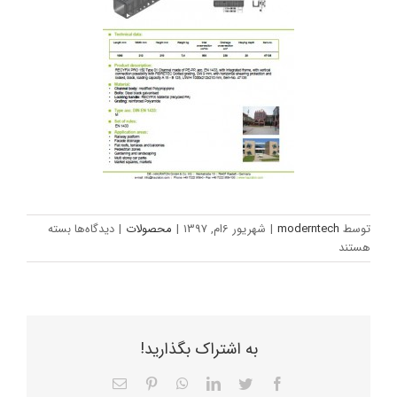
برای
توسط
moderntech
|
شهریور 6ام, 1397
|
محصولات
|
دیدگاه‌ها
بسته
گاتر
هستند
پارکینگ
مدل
47135
به اشتراک بگذارید!
Facebook
Twitter
LinkedIn
WhatsApp
Pinterest
ایمیل