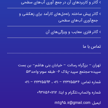
گاتر و کاربردهای آن در جمع آوری آب‌های سطحی
گاتر پیش ساخته: راه‌حل‌های کارآمد برای زهکشی و
جمع‌آوری آب‌های سطحی
گاتر فلزی: معایب و ویژگی‌های آن
تماس با ما
تهران – بزرگراه رسالت – خیابان بنی هاشم– بن بست
سپیده-مجتمع سپید-پلاک 6- طبقه سوم-واحد53
شماره تماس: 22325536 – 021 ، 22325594 – 021
شماره واتساپ،تلگرام و ایتا: 09385601212
ایمیل: mtg95.ir@gmail.com