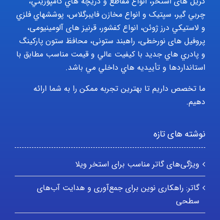
گریل های استخر، انواع مقاطع و دريچه هاي کامپوزيتي،
چربي گير، سپتيک و انواع مخازن فايبرگلاس، پوششهاي فلزي
و لاستيکي درز ژوئن، انواع کفشور، قرنیز های آلومینیومی،
پروفیل های نورخطی، راهبند ستونی، محافظ ستون پارکينگ
و پادري هاي جديد با کيفيت عالي و قيمت مناسب مطابق با
استانداردها و تأييديه هاي داخلي مي باشد.
ما تخصص داریم تا بهترین تجربه ممکن را به شما ارائه
دهیم.
نوشته های تازه
ویژگی‌های گاتر مناسب برای استخر ویلا
گاتر: راهکاری نوین برای جمع‌آوری و هدایت آب‌های
سطحی