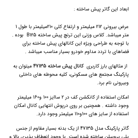
ابعاد این گاتر پیش ساخته :
عرض بیرونی 212 میلیمتر و ارتفاع کلی 210میلیمتر با طول 1
متر میباشد. کلاس وزنی این ترنچ پیش ساخته B125 بوده .
با توجه به طراحی ویژه این کانالهای پیش ساخته برای
فضاهای با تردد مداوم خودرو بسیار مناسب میباشد .
از مثالهای بارز کاربری
کانال پیش ساخته 47135
میتوان به
پارکینگ مجتمع های مسکونی، کلیه محوطه های داخلی
وبیرونی نام برد.
امکان استفاده از کانکشن کف در 2 ساایز 100 و160 میلیمتر
وجود داشته . همچنین بر روی درپوش انتهایی کانال امکان
استفاده از سایز های 100و110 میلیمتر وجود دارد.
گاتر پارکینگ مدل 47135 از یک بدنه بسیار مقاوم از جنس
پلی پروپیلن ساخته شده است. با وجود انعطاف پذیری بالا و