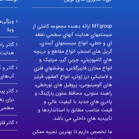
ویژگی‌ه
MTgroup ارائه دهنده مجموعه کاملي از
ویلا
سيستمهاي هدايت آبهاي سطحي نقطه
اي و خطي، انواع سيستمهاي آببندي،
گاتر: ر
گریل های استخر، انواع مقاطع و دريچه
هدایت 
هاي کامپوزيتي، چربي گير، سپتيک و
گاتر و 
انواع مخازن فايبرگلاس، پوششهاي فلزي
آب‌ها
و لاستيکي درز ژوئن، انواع کفشور، قرنیز
های آلومینیومی، پروفیل های نورخطی،
گاتر پی
راهبند ستونی، محافظ ستون پارکينگ و
برای ز
پادري هاي جديد با کيفيت عالي و
سطحی
قيمت مناسب مطابق با استانداردها و
تأييديه هاي داخلي مي باشد.
گاتر فل
ما تخصص داریم تا بهترین تجربه ممکن