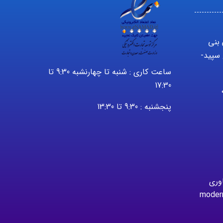
 بنی
سپید-
ساعت کاری : شنبه تا چهارنشبه 9:30 تا
17:30
2232 – 021 ،
پنجشنبه : 9:30 تا 13:30
اوری