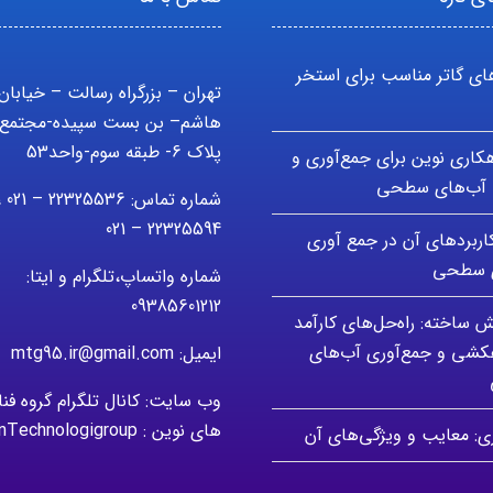
ای گاتر مناسب برای استخر
تهران – بزرگراه رسالت – خیابان
هاشم– بن بست سپیده-مجتمع 
پلاک 6- طبقه سوم-واحد53
اهکاری نوین برای جمع‌آوری و
آب‌های سطحی
شماره تماس: 5536
22325594 – 021
کاربردهای آن در جمع آوری
ی سطحی
شماره واتساپ،تلگرام و ایتا:
09385601212
ش ساخته: راه‌حل‌های کارآمد
هکشی و جمع‌آوری آب‌های
ایمیل: mtg95.ir@gmail.com
وب سایت: کانال تلگرام گروه فن
های نوین : modernTechnologigroup
زی: معایب و ویژگی‌های آن