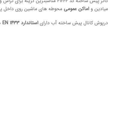
گاتر پیش ساخته کد 41244 مناسبترین گزینه برای تراس و بالکن و مناطق و
میادین و
اماکن عمومی
محوطه های ماشین روی داخل پار
درپوش کانال پیش ساخته آب دارای
استاندارد EN 1433
م