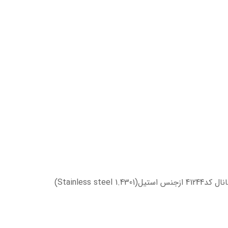
یا درپوش کانال کد41244 ازجنس استیل(Stainless steel 1.4301)