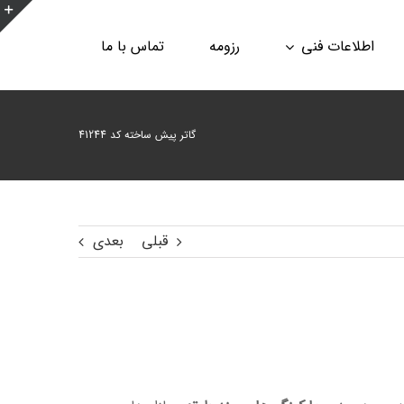
ن
اطلاعات فنی
رزومه
تماس با ما
ن
ا
ب
گاتر پیش ساخته کد 41244
قبلی
بعدی