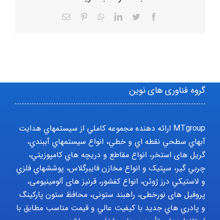
Facebook
Twitter
LinkedIn
WhatsApp
Pinterest
ایمیل
گروه فناوری های نوین
MTgroup ارائه دهنده مجموعه کاملي از سيستمهاي هدايت
آبهاي سطحي نقطه اي و خطي، انواع سيستمهاي آببندي،
گریل های استخر، انواع مقاطع و دريچه هاي کامپوزيتي،
چربي گير، سپتيک و انواع مخازن فايبرگلاس، پوششهاي فلزي
و لاستيکي درز ژوئن، انواع کفشور، قرنیز های آلومینیومی،
پروفیل های نورخطی، راهبند ستونی، محافظ ستون پارکينگ
و پادري هاي جديد با کيفيت عالي و قيمت مناسب مطابق با