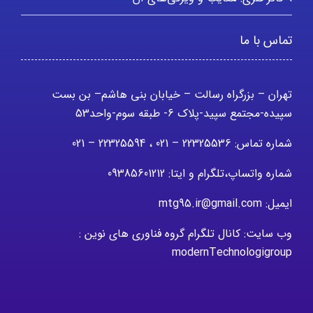
تماس با ما
تهران – بزرگراه رسالت – خیابان بنی هاشم– بن بست
سپیده-مجتمع سپید-پلاک 6- طبقه سوم-واحد53
شماره تماس: 22325536 – 021 ، 22325594 – 021
شماره واتساپ،تلگرام و ایتا: 09385601212
ایمیل: mtg95.ir@gmail.com
وب سایت: کانال تلگرام گروه فناوری های نوین :
modernTechnologigroup