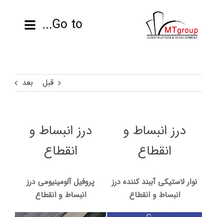
ها
ردن
Go to...
حتوا
صفحه نخست
قبل
بعد
محصولات
پروژه ها
درز انبساط و
درز انبساط و
اطلاعات فنی
انقطاع
انقطاع
رزومه
نوار لاستیکی آببند کننده درز
پروفیل آلومینیومی درز
انبساط و انقطاع
انبساط و انقطاع
تماس با ما