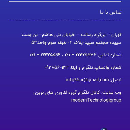
تماس با ما
تهران – بزرگراه رسالت – خیابان بنی هاشم– بن بست
سپیده-مجتمع سپید-پلاک 6- طبقه سوم-واحد53
شماره تماس: 22325536 – 021 ، 22325594 – 021
شماره واتساپ،تلگرام و ایتا: 09385601212
ایمیل: mtg95.ir@gmail.com
وب سایت: کانال تلگرام گروه فناوری های نوین :
modernTechnologigroup