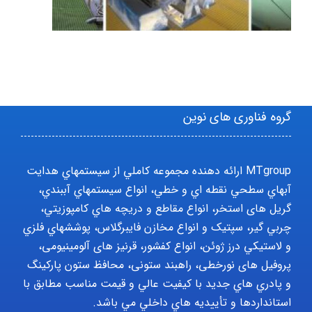
گروه فناوری های نوین
MTgroup ارائه دهنده مجموعه کاملي از سيستمهاي هدايت
آبهاي سطحي نقطه اي و خطي، انواع سيستمهاي آببندي،
گریل های استخر، انواع مقاطع و دريچه هاي کامپوزيتي،
چربي گير، سپتيک و انواع مخازن فايبرگلاس، پوششهاي فلزي
و لاستيکي درز ژوئن، انواع کفشور، قرنیز های آلومینیومی،
پروفیل های نورخطی، راهبند ستونی، محافظ ستون پارکينگ
و پادري هاي جديد با کيفيت عالي و قيمت مناسب مطابق با
استانداردها و تأييديه هاي داخلي مي باشد.