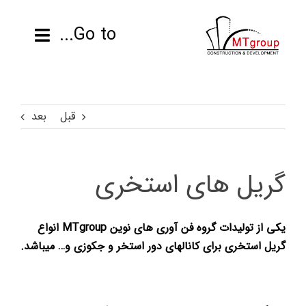
ها
ردن
Go to...
حتوا
صفحه نخست
قبل
بعد
محصولات
پروژه ها
گریل های استخری
اطلاعات فنی
یکی از تولیدات گروه فن آوری های نوین MTgroup انواع
رزومه
گریل استخری برای کانالهای دور استخر و جکوزی و… میباشد.
تماس با ما