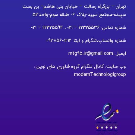
تهران – بزرگراه رسالت – خیابان بنی هاشم– بن بست
سپیده-مجتمع سپید-پلاک 6- طبقه سوم-واحد53
شماره تماس: 22325536 – 021 ، 22325594 – 021
شماره واتساپ،تلگرام و ایتا: 09385601212
ایمیل: mtg95.ir@gmail.com
وب سایت: کانال تلگرام گروه فناوری های نوین :
modernTechnologigroup