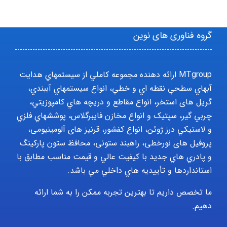
گروه فناوری های نوین
MTgroup ارائه دهنده مجموعه کاملي از سيستمهاي هدايت
آبهاي سطحي نقطه اي و خطي، انواع سيستمهاي آببندي،
گریل های استخر، انواع مقاطع و دريچه هاي کامپوزيتي،
چربي گير، سپتيک و انواع مخازن فايبرگلاس، پوششهاي فلزي
و لاستيکي درز ژوئن، انواع کفشور، قرنیز های آلومینیومی،
پروفیل های نورخطی، راهبند ستونی، محافظ ستون پارکينگ
و پادري هاي جديد با کيفيت عالي و قيمت مناسب مطابق با
استانداردها و تأييديه هاي داخلي مي باشد.
ما تخصص داریم تا بهترین تجربه ممکن را به شما ارائه
دهیم.