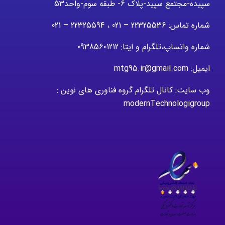
سپیده-مجتمع سپید-پلاک 6- طبقه سوم-واحد53
شماره تماس: 22325536 – 021 ، 22325594 – 021
شماره واتساپ،تلگرام و ایتا: 09385601212
ایمیل: mtg95.ir@gmail.com
وب سایت: کانال تلگرام گروه فناوری های نوین :
modernTechnologigroup