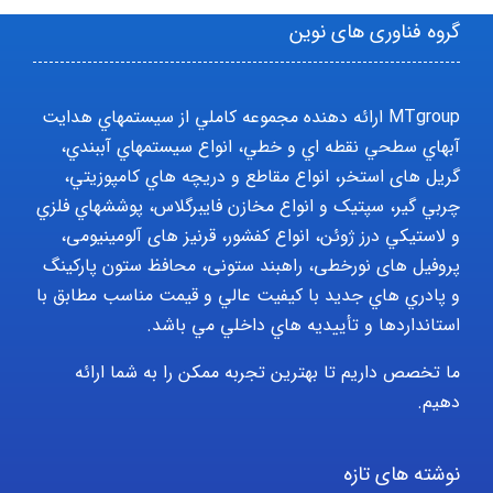
گروه فناوری های نوین
MTgroup ارائه دهنده مجموعه کاملي از سيستمهاي هدايت
آبهاي سطحي نقطه اي و خطي، انواع سيستمهاي آببندي،
گریل های استخر، انواع مقاطع و دريچه هاي کامپوزيتي،
چربي گير، سپتيک و انواع مخازن فايبرگلاس، پوششهاي فلزي
و لاستيکي درز ژوئن، انواع کفشور، قرنیز های آلومینیومی،
پروفیل های نورخطی، راهبند ستونی، محافظ ستون پارکينگ
و پادري هاي جديد با کيفيت عالي و قيمت مناسب مطابق با
استانداردها و تأييديه هاي داخلي مي باشد.
ما تخصص داریم تا بهترین تجربه ممکن را به شما ارائه
دهیم.
نوشته های تازه