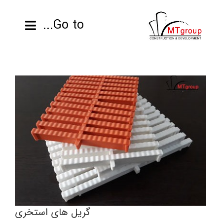
ها
گریل های استخری
ردن
Go to...
گریل استخر
حتوا
صفحه نخست
محصولات
پروژه ها
اطلاعات فنی
رزومه
تماس با ما
گریل های استخری