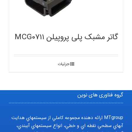
گاتر مشبک پلی پروپیلن MCG0711
جزئیات
گروه فناوری های نوین
MTgroup ارائه دهنده مجموعه کاملي از سيستمهاي هدايت
آبهاي سطحي نقطه اي و خطي، انواع سيستمهاي آببندي،