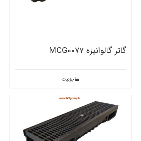
گاتر گالوانیزه MCG0077
جزئیات