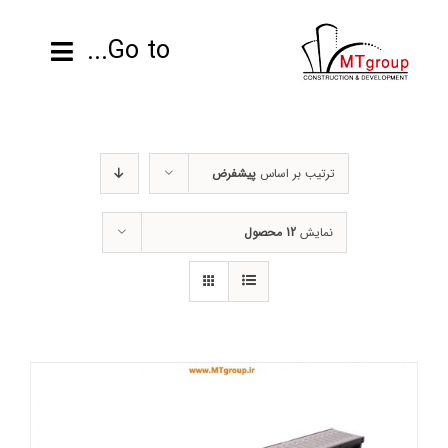
ها
ردن
Go to...
حتوا
صفحه نخست
ترتیب بر اساس
پیشفرض
محصولات
نمایش
12 محصول
پروژه ها
اطلاعات فنی
رزومه
تماس با ما