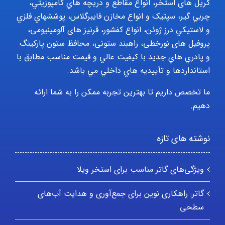
گریل های استخر، انواع مقاطع و دريچه هاي کامپوزيتي،
چربي گير، سپتيک و انواع مخازن فايبرگلاس، پوششهاي فلزي
و لاستيکي درز ژوئن، انواع کفشور، قرنیز های آلومینیومی،
پروفیل های نورخطی، راهبند ستونی، محافظ ستون پارکينگ
و پادري هاي جديد با کيفيت عالي و قيمت مناسب مطابق با
استانداردها و تأييديه هاي داخلي مي باشد.
ما تخصص داریم تا بهترین تجربه ممکن را به شما ارائه
دهیم.
نوشته های تازه
ویژگی‌های گاتر مناسب برای استخر ویلا
گاتر: راهکاری نوین برای جمع‌آوری و هدایت آب‌های
سطحی