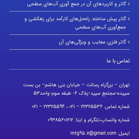
گاتر و کاربردهای آن در جمع آوری آب‌های سطحی
گاتر پیش ساخته: راه‌حل‌های کارآمد برای زهکشی و
جمع‌آوری آب‌های سطحی
گاتر فلزی: معایب و ویژگی‌های آن
تماس با ما
تهران – بزرگراه رسالت – خیابان بنی هاشم– بن بست
سپیده-مجتمع سپید-پلاک 6- طبقه سوم-واحد53
شماره تماس: 22325536 – 021 ، 22325594 – 021
شماره واتساپ،تلگرام و ایتا: 09385601212
ایمیل: mtg95.ir@gmail.com