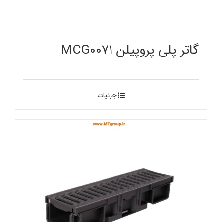
گاتر پلی پروپیلن MCG0071
جزئیات