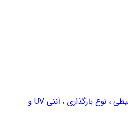
برای استفاده در محیطهای صنعتی میباست به نوع اسید موجود ، دمای محیطی ، نوع بارگذاری ، آنتی UV و