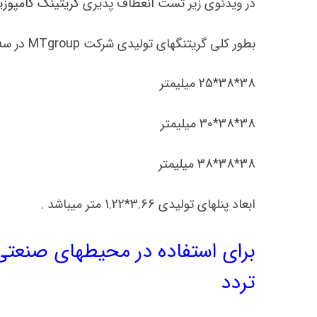
در ویدئوی زیر تست انعطاف پذیری
گریتینگ کامپوزی
بطور کلی گریتنگهای تولیدی شرکت MTgroup در سه سایز میباشد :
38*38*25 میلیمتر
38*38*30 میلیمتر
38*38*38 میلیمتر
ابعاد پنلهای تولیدی 3.66*1.22 متر میباشد .
تردد