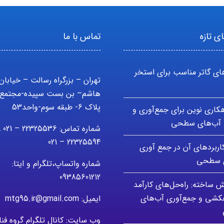
ی تازه
تماس با ما
ای گاتر مناسب برای استخر
تهران – بزرگراه رسالت – خیابان
هاشم– بن بست سپیده-مجتمع 
پلاک 6- طبقه سوم-واحد53
اهکاری نوین برای جمع‌آوری و
آب‌های سطحی
شماره تماس: 5536
22325594 – 021
کاربردهای آن در جمع آوری
ی سطحی
شماره واتساپ،تلگرام و ایتا:
09385601212
ش ساخته: راه‌حل‌های کارآمد
هکشی و جمع‌آوری آب‌های
ایمیل: mtg95.ir@gmail.com
وب سایت: کانال تلگرام گروه فن