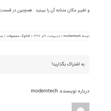
و تغییر مکان متنابه آن را ببینید . همچنین در قسم
توسط
moderntech
|
اردیبهشت 9ام, 1397
|
کاتالوگ محصولات
|
بدو
به اشتراک بگذارید!
درباره نویسنده:
moderntech