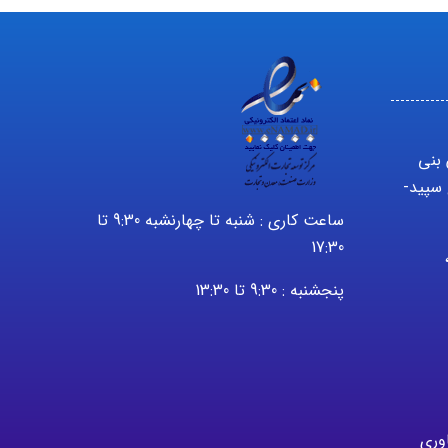
 بنی
سپید-
ساعت کاری : شنبه تا چهارنشبه 9:30 تا
17:30
2232 – 021 ،
پنجشنبه : 9:30 تا 13:30
اوری