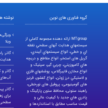
گروه فناوری های نوین
نوشته ها
ویژگی‌ه
MTgroup ارائه دهنده مجموعه کاملي از
ویلا
سيستمهاي هدايت آبهاي سطحي نقطه
اي و خطي، انواع سيستمهاي آببندي،
گاتر: ر
گریل های استخر، انواع مقاطع و دريچه
هدایت 
هاي کامپوزيتي، چربي گير، سپتيک و
گاتر و 
انواع مخازن فايبرگلاس، پوششهاي فلزي
آب‌ها
و لاستيکي درز ژوئن، انواع کفشور، قرنیز
های آلومینیومی، پروفیل های نورخطی،
گاتر پی
راهبند ستونی، محافظ ستون پارکينگ و
برای ز
پادري هاي جديد با کيفيت عالي و
سطحی
قيمت مناسب مطابق با استانداردها و