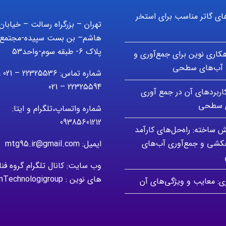
ای گاتر مناسب برای استخر
تهران – بزرگراه رسالت – خیابان
هاشم– بن بست سپیده-مجتمع 
پلاک 6- طبقه سوم-واحد53
اهکاری نوین برای جمع‌آوری و
آب‌های سطحی
شماره تماس: 5536
22325594 – 021
کاربردهای آن در جمع آوری
ی سطحی
شماره واتساپ،تلگرام و ایتا:
09385601212
ش ساخته: راه‌حل‌های کارآمد
هکشی و جمع‌آوری آب‌های
ایمیل: mtg95.ir@gmail.com
وب سایت: کانال تلگرام گروه فن
های نوین : modernTechnologigroup
زی: معایب و ویژگی‌های آن