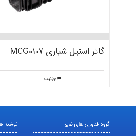
گاتر استیل شیاری MCG0107
جزئیات
گروه فناوری های نوین
نوشته ها