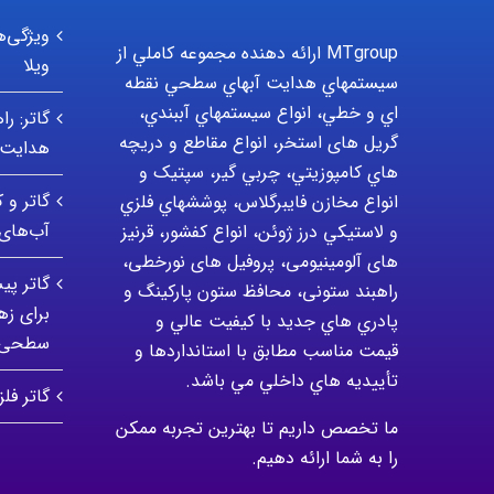
ویژگی‌ه
MTgroup ارائه دهنده مجموعه کاملي از
ویلا
سيستمهاي هدايت آبهاي سطحي نقطه
اي و خطي، انواع سيستمهاي آببندي،
گاتر: ر
گریل های استخر، انواع مقاطع و دريچه
هدایت 
هاي کامپوزيتي، چربي گير، سپتيک و
گاتر و 
انواع مخازن فايبرگلاس، پوششهاي فلزي
آب‌ها
و لاستيکي درز ژوئن، انواع کفشور، قرنیز
های آلومینیومی، پروفیل های نورخطی،
گاتر پی
راهبند ستونی، محافظ ستون پارکينگ و
برای ز
پادري هاي جديد با کيفيت عالي و
سطحی
قيمت مناسب مطابق با استانداردها و
تأييديه هاي داخلي مي باشد.
گاتر فل
ما تخصص داریم تا بهترین تجربه ممکن
را به شما ارائه دهیم.