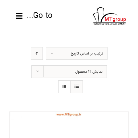
ها
ردن
Go to...
حتوا
صفحه نخست
ترتیب بر اساس
تاریخ
محصولات
نمایش
12 محصول
پروژه ها
اطلاعات فنی
رزومه
تماس با ما