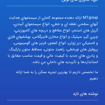
MTgroup ارائه دهنده مجموعه کاملي از سيستمهاي هدايت
آبهاي سطحي نقطه اي و خطي، انواع سيستمهاي آببندي،
گریل های استخر، انواع مقاطع و دريچه هاي کامپوزيتي،
چربي گير، سپتيک و انواع مخازن فايبرگلاس، پوششهاي فلزي
و لاستيکي درز ژوئن، انواع کفشور، قرنیز های آلومینیومی،
پروفیل های نورخطی، راهبند ستونی، محافظ ستون پارکينگ
و پادري هاي جديد با کيفيت عالي و قيمت مناسب مطابق با
استانداردها و تأييديه هاي داخلي مي باشد.
ما تخصص داریم تا بهترین تجربه ممکن را به شما ارائه
دهیم.
نوشته های تازه