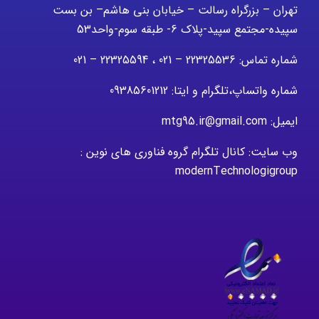
تهران – بزرگراه رسالت – خیابان بنی هاشم– بن بست
سپیده-مجتمع سپید-پلاک 6- طبقه سوم-واحد53
شماره تماس: 22325536 – 021 ، 22325594 – 021
شماره واتساپ،تلگرام و ایتا: 09385601212
ایمیل: mtg95.ir@gmail.com
وب سایت: کانال تلگرام گروه فناوری های نوین :
modernTechnologigroup