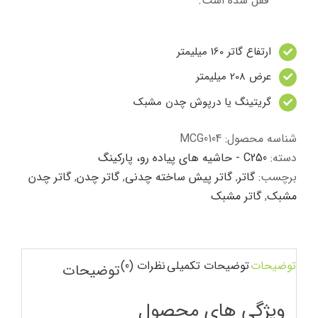
قفل شده است.
ارتفاع گاتر 160 میلیمتر
عرض 208 میلیمتر
گریتینگ یا درپوش چدن مشبک
شناسه محصول:
MCG0104
دسته:
C250 - حاشیه های پیاده رو، پارکینگ
برچسب:
گاتر
,
گاتر پیش ساخته چدنی
,
گاتر چدن
,
گاتر چدن
مشبک
,
گاتر مشبک
توضیحات
توضیحات تکمیلی
نظرات (0)
توضیحات
ویژگی های محصول