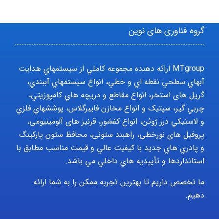
گروه فناوری های نوین
MTgroup ارائه دهنده مجموعه کاملي از سيستمهاي هدايت
آبهاي سطحي نقطه اي و خطي، انواع سيستمهاي آببندي،
گریل های استخر، انواع مقاطع و دريچه هاي کامپوزيتي،
چربي گير، سپتيک و انواع مخازن فايبرگلاس، پوششهاي فلزي
و لاستيکي درز ژوئن، انواع کفشور، قرنیز های آلومینیومی،
پروفیل های نورخطی، راهبند ستونی، محافظ ستون پارکينگ
و پادري هاي جديد با کيفيت عالي و قيمت مناسب مطابق با
استانداردها و تأييديه هاي داخلي مي باشد.
ما تخصص داریم تا بهترین تجربه ممکن را به شما ارائه
دهیم.