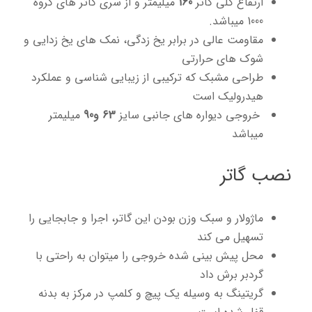
ارتفاع کلی گاتر
160
میلیمتر و از سری گاتر های گروه
1000 میباشد.
مقاومت عالی در برابر یخ زدگی، نمک های یخ زدایی و
شوک های حرارتی
طراحی مشبک که ترکیبی از زیبایی شناسی و عملکرد
هیدرولیک است
خروجی دیواره های جانبی سایز
63 و90
میلیمتر
میباشد
نصب گاتر
ماژولار و سبک وزن بودن این گاتر، اجرا و جابجایی را
تسهیل می کند
محل پیش بینی شده خروجی را میتوان به راحتی با
گردبر برش داد
گریتینگ به وسیله یک پیچ و کلمپ در مرکز به بدنه