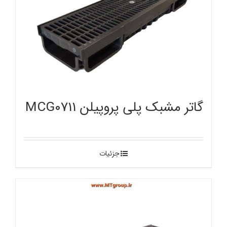
گاتر مشبک پلی پروپیلن MCG0711
جزئیات