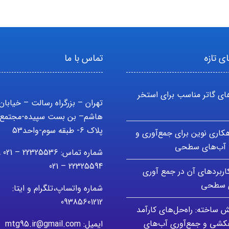
ی تازه
تماس با ما
ای گاتر مناسب برای استخر
تهران – بزرگراه رسالت – خیابان
هاشم– بن بست سپیده-مجتمع 
پلاک 6- طبقه سوم-واحد53
اهکاری نوین برای جمع‌آوری و
آب‌های سطحی
شماره تماس: 5536
22325594 – 021
کاربردهای آن در جمع آوری
ی سطحی
شماره واتساپ،تلگرام و ایتا:
09385601212
ش ساخته: راه‌حل‌های کارآمد
هکشی و جمع‌آوری آب‌های
ایمیل: mtg95.ir@gmail.com