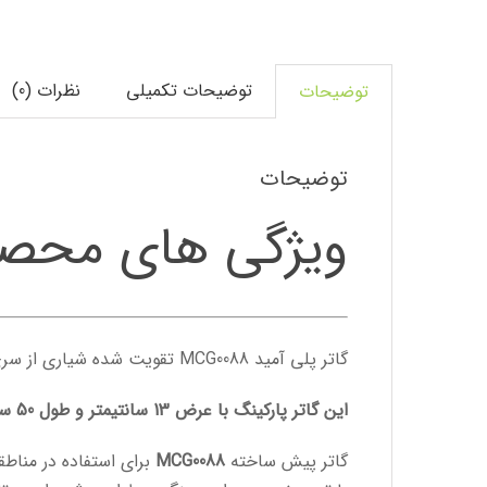
توضیحات تکمیلی
نظرات (0)
توضیحات
توضیحات
ویژگی های محص
گاتر پلی آمید MCG0088 تقویت شده شیاری از سری کانال های تولیدی گروه
این گاتر پارکینگ با عرض 13 سانتیمتر و طول 50 سانتیمتر با کلاس وزنی C250 میباشد . ارتفاع این گاتر پیش ساخته 85 میلیمتر می باشد.
گاتر پیش ساخته
MCG0088
برای استفاده در منا