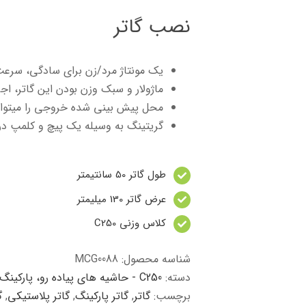
نصب گاتر
یک مونتاژ مرد/زن برای سادگی، سرعت
ماژولار و سبک وزن بودن این گاتر، اج
محل پیش بینی شده خروجی را میتوان 
گریتینگ به وسیله یک پیچ و کلمپ در 
طول گاتر 50 سانتیمتر
عرض گاتر 130 میلیمتر
کلاس وزنی C250
شناسه محصول:
MCG0088
دسته:
C250 - حاشیه های پیاده رو، پارکینگ
برچسب:
گاتر
,
گاتر پارکینگ
,
گاتر پلاستیکی
,
گ