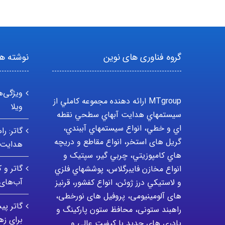
گروه فناوری های نوین
نوشته ها
ویژگی‌ه
MTgroup ارائه دهنده مجموعه کاملي از
ویلا
سيستمهاي هدايت آبهاي سطحي نقطه
اي و خطي، انواع سيستمهاي آببندي،
گاتر: ر
گریل های استخر، انواع مقاطع و دريچه
هدایت 
هاي کامپوزيتي، چربي گير، سپتيک و
گاتر و 
انواع مخازن فايبرگلاس، پوششهاي فلزي
آب‌ها
و لاستيکي درز ژوئن، انواع کفشور، قرنیز
های آلومینیومی، پروفیل های نورخطی،
گاتر پی
راهبند ستونی، محافظ ستون پارکينگ و
برای ز
پادري هاي جديد با کيفيت عالي و