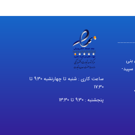
 بنی
سپید-
ساعت کاری : شنبه تا چهارنشبه 9:30 تا
17:30
2232 – 021 ،
پنجشنبه : 9:30 تا 13:30