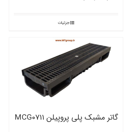
جزئیات
گاتر مشبک پلی پروپیلن MCG0711