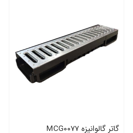
گاتر گالوانیزه MCG0077