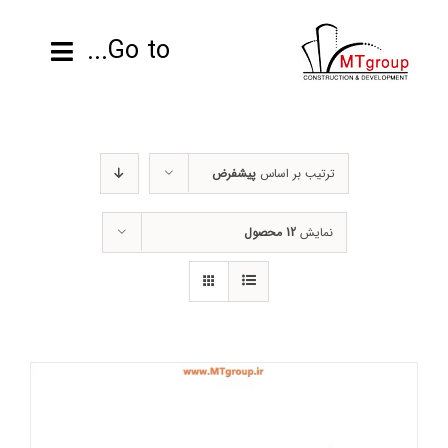
ها
ردن
Go to...
حتوا
صفحه نخست
ترتیب بر اساس
پیشفرض
محصولات
نمایش
12 محصول
پروژه ها
اطلاعات فنی
رزومه
تماس با ما