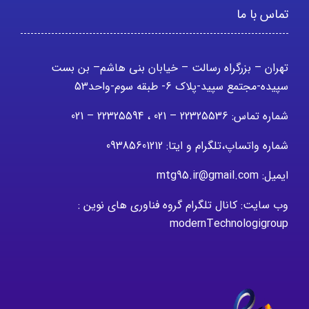
تماس با ما
تهران – بزرگراه رسالت – خیابان بنی هاشم– بن بست
سپیده-مجتمع سپید-پلاک 6- طبقه سوم-واحد53
شماره تماس: 22325536 – 021 ، 22325594 – 021
شماره واتساپ،تلگرام و ایتا: 09385601212
ایمیل: mtg95.ir@gmail.com
وب سایت: کانال تلگرام گروه فناوری های نوین :
modernTechnologigroup