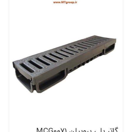
گاتر پلی پروپیلن MCG0071