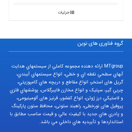
جزئیات
گروه فناوری های نوین
MTgroup ارائه دهنده مجموعه کاملي از سيستمهاي هدايت
آبهاي سطحي نقطه اي و خطي، انواع سيستمهاي آببندي،
گریل های استخر، انواع مقاطع و دريچه هاي کامپوزيتي،
چربي گير، سپتيک و انواع مخازن فايبرگلاس، پوششهاي فلزي
و لاستيکي درز ژوئن، انواع کفشور، قرنیز های آلومینیومی،
پروفیل های نورخطی، راهبند ستونی، محافظ ستون پارکينگ
و پادري هاي جديد با کيفيت عالي و قيمت مناسب مطابق با
استانداردها و تأييديه هاي داخلي مي باشد.