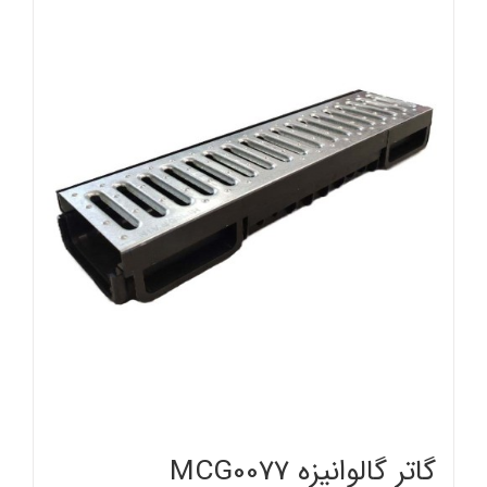
گاتر گالوانیزه MCG0077