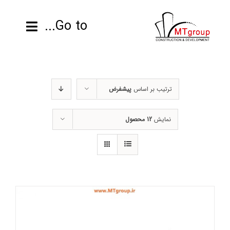
ها
ردن
Go to...
حتوا
صفحه نخست
ترتیب بر اساس
پیشفرض
محصولات
نمایش
12 محصول
پروژه ها
اطلاعات فنی
رزومه
تماس با ما