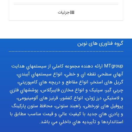
جزئیات
گروه فناوری های نوین
MTgroup ارائه دهنده مجموعه کاملي از سيستمهاي هدايت
آبهاي سطحي نقطه اي و خطي، انواع سيستمهاي آببندي،
گریل های استخر، انواع مقاطع و دريچه هاي کامپوزيتي،
چربي گير، سپتيک و انواع مخازن فايبرگلاس، پوششهاي فلزي
و لاستيکي درز ژوئن، انواع کفشور، قرنیز های آلومینیومی،
پروفیل های نورخطی، راهبند ستونی، محافظ ستون پارکينگ
و پادري هاي جديد با کيفيت عالي و قيمت مناسب مطابق با
استانداردها و تأييديه هاي داخلي مي باشد.