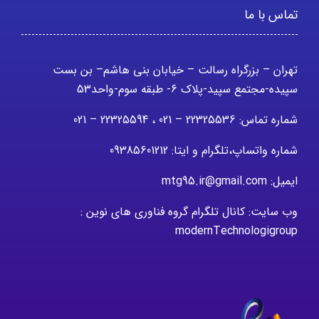
تماس با ما
تهران – بزرگراه رسالت – خیابان بنی هاشم– بن بست
سپیده-مجتمع سپید-پلاک 6- طبقه سوم-واحد53
شماره تماس: 22325536 – 021 ، 22325594 – 021
شماره واتساپ،تلگرام و ایتا: 09385601212
ایمیل: mtg95.ir@gmail.com
وب سایت: کانال تلگرام گروه فناوری های نوین :
modernTechnologigroup