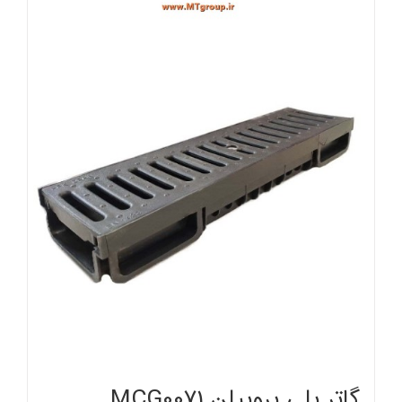
گاتر پلی پروپیلن MCG0071