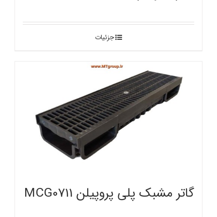
جزئیات
گاتر مشبک پلی پروپیلن MCG0711