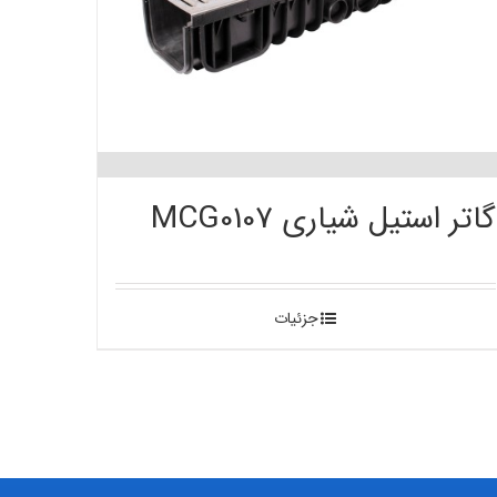
گاتر استیل شیاری MCG0107
جزئیات