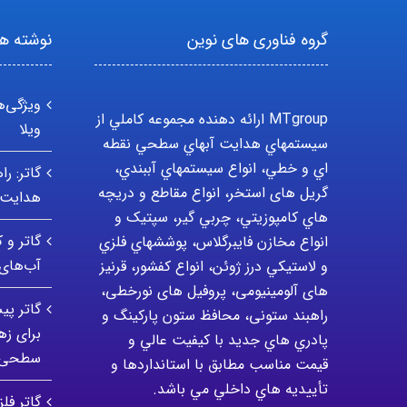
گروه فناوری های نوین
نوشته ها
ویژگی‌ه
MTgroup ارائه دهنده مجموعه کاملي از
ویلا
سيستمهاي هدايت آبهاي سطحي نقطه
اي و خطي، انواع سيستمهاي آببندي،
گاتر: ر
گریل های استخر، انواع مقاطع و دريچه
هدایت 
هاي کامپوزيتي، چربي گير، سپتيک و
گاتر و 
انواع مخازن فايبرگلاس، پوششهاي فلزي
آب‌ها
و لاستيکي درز ژوئن، انواع کفشور، قرنیز
های آلومینیومی، پروفیل های نورخطی،
گاتر پی
راهبند ستونی، محافظ ستون پارکينگ و
برای ز
پادري هاي جديد با کيفيت عالي و
سطحی
قيمت مناسب مطابق با استانداردها و
تأييديه هاي داخلي مي باشد.
گاتر فل