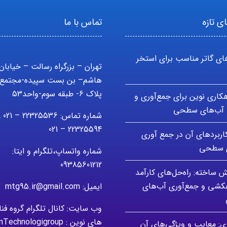
ی تازه
تماس با ما
ای گاتر مناسب برای استخر
تهران – بزرگراه رسالت – خیابان
هاشم– بن بست سپیده-مجتمع 
پلاک 6- طبقه سوم-واحد53
اهکاری نوین برای جمع‌آوری و
آب‌های سطحی
شماره تماس: 5536
22325594 – 021
کاربردهای آن در جمع آوری
ی سطحی
شماره واتساپ،تلگرام و ایتا:
09385601212
ش ساخته: راه‌حل‌های کارآمد
هکشی و جمع‌آوری آب‌های
ایمیل: mtg95.ir@gmail.com
وب سایت: کانال تلگرام گروه فن
های نوین : modernTechnologigroup
زی: معایب و ویژگی‌های آن