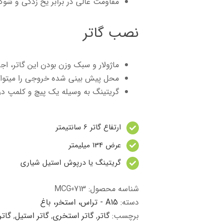
مقاومت عالی در برابر یخ زدگی و شو
نصب گاتر
ماژولار و سبک وزن بودن این گاتر، اج
محل پیش بینی شده خروجی را میتوان 
گریتینگ به وسیله یک پیچ و کلمپ در 
ارتفاع گاتر 6 سانتیمتر
عرض 134 میلیمتر
گریتینگ یا درپوش استیل شیاری
شناسه محصول:
MCG0713
دسته:
A15 - تراس، استخر، باغ
برچسب:
گاتر
,
گاتر استخری
,
گاتر استیل
,
گاتر