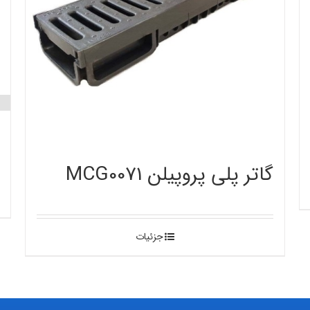
گاتر پلی پروپیلن MCG0071
جزئیات