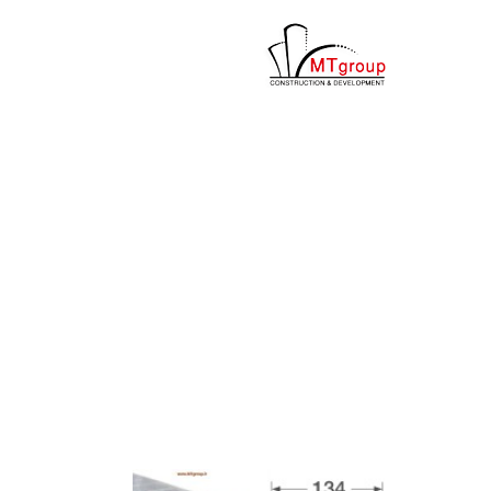
ها
ردن
حتوا