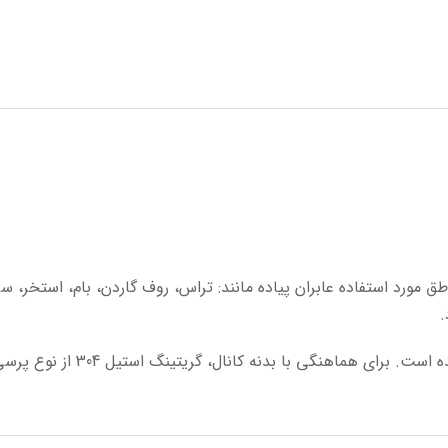
MCG برای نصب در مناطق مورد استفاده عابران پیاده مانند: تراس، روف گاردن، با
.
نال، گریتینگ استیل 304 از نوع پرسی طراحی و برای تطبیق کامل با محیط استفاده می شود.