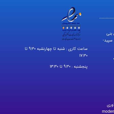
 بنی
سپید-
ساعت کاری : شنبه تا چهارنشبه 9:30 تا
17:30
2232 – 021 ،
پنجشنبه : 9:30 تا 13:30
اوری