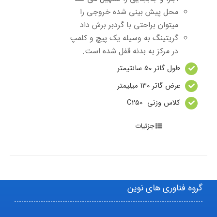
محل پیش بینی شده خروجی را
میتوان براحتی با گردبر برش داد
گریتینگ به وسیله یک پیچ و کلمپ
در مرکز به بدنه قفل شده است.
طول گاتر 50 سانتیمتر
عرض گاتر 130 میلیمتر
کلاس وزنی C250
جزئیات
گروه فناوری های نوین