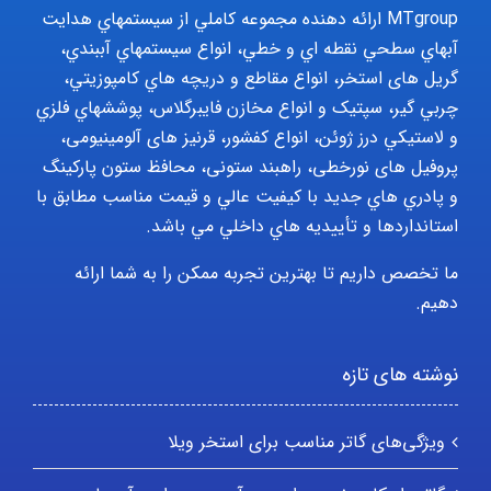
MTgroup ارائه دهنده مجموعه کاملي از سيستمهاي هدايت
آبهاي سطحي نقطه اي و خطي، انواع سيستمهاي آببندي،
گریل های استخر، انواع مقاطع و دريچه هاي کامپوزيتي،
چربي گير، سپتيک و انواع مخازن فايبرگلاس، پوششهاي فلزي
و لاستيکي درز ژوئن، انواع کفشور، قرنیز های آلومینیومی،
پروفیل های نورخطی، راهبند ستونی، محافظ ستون پارکينگ
و پادري هاي جديد با کيفيت عالي و قيمت مناسب مطابق با
استانداردها و تأييديه هاي داخلي مي باشد.
ما تخصص داریم تا بهترین تجربه ممکن را به شما ارائه
دهیم.
نوشته های تازه
ویژگی‌های گاتر مناسب برای استخر ویلا