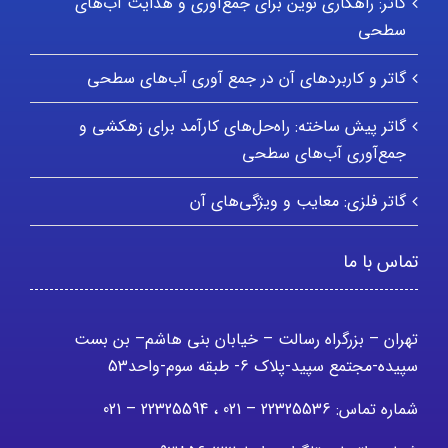
گاتر: راهکاری نوین برای جمع‌آوری و هدایت آب‌های
سطحی
گاتر و کاربردهای آن در جمع آوری آب‌های سطحی
گاتر پیش ساخته: راه‌حل‌های کارآمد برای زهکشی و
جمع‌آوری آب‌های سطحی
گاتر فلزی: معایب و ویژگی‌های آن
تماس با ما
تهران – بزرگراه رسالت – خیابان بنی هاشم– بن بست
سپیده-مجتمع سپید-پلاک 6- طبقه سوم-واحد53
شماره تماس: 22325536 – 021 ، 22325594 – 021