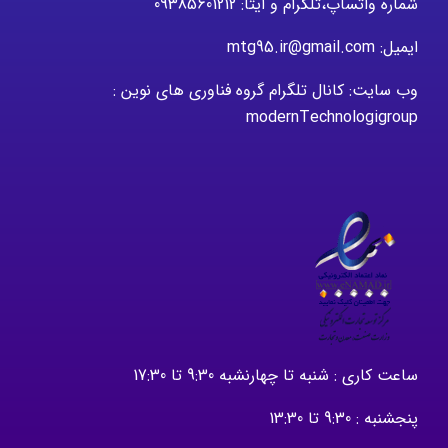
شماره واتساپ،تلگرام و ایتا: 09385601212
ایمیل: mtg95.ir@gmail.com
وب سایت: کانال تلگرام گروه فناوری های نوین :
modernTechnologigroup
ساعت کاری : شنبه تا چهارنشبه 9:30 تا 17:30
پنجشنبه : 9:30 تا 13:30