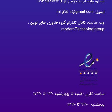
شماره واتساپ،تلگرام و ایتا: 09385601212
ایمیل: mtg95.ir@gmail.com
وب سایت: کانال تلگرام گروه فناوری های نوین :
modernTechnologigroup
ساعت کاری : شنبه تا چهارنشبه 9:30 تا 17:30
پنجشنبه : 9:30 تا 13:30