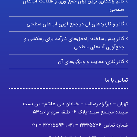
گاتر: راهکاری نوین برای جمع‌آوری و هدایت آب‌های
سطحی
گاتر و کاربردهای آن در جمع آوری آب‌های سطحی
گاتر پیش ساخته: راه‌حل‌های کارآمد برای زهکشی و
جمع‌آوری آب‌های سطحی
گاتر فلزی: معایب و ویژگی‌های آن
تماس با ما
تهران – بزرگراه رسالت – خیابان بنی هاشم– بن بست
سپیده-مجتمع سپید-پلاک 6- طبقه سوم-واحد53
شماره تماس: 22325536 – 021 ، 22325594 – 021