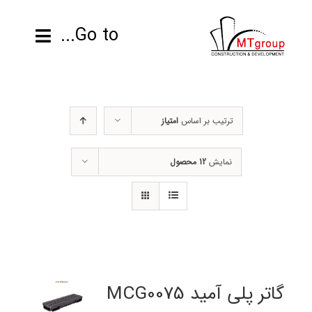
ها
ردن
Go to...
حتوا
صفحه نخست
ترتیب بر اساس
امتیاز
محصولات
نمایش
12 محصول
پروژه ها
اطلاعات فنی
رزومه
تماس با ما
گاتر پلی آمید MCG0075