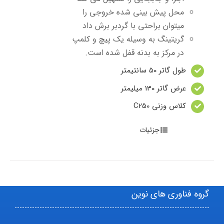
محل پیش بینی شده خروجی را
میتوان براحتی با گردبر برش داد
گریتینگ به وسیله یک پیچ و کلمپ
در مرکز به بدنه قفل شده است.
طول گاتر 50 سانتیمتر
عرض گاتر 130 میلیمتر
کلاس وزنی C250
جزئیات
گروه فناوری های نوین