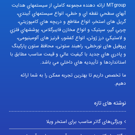
MTgroup ارائه دهنده مجموعه کاملي از سيستمهاي هدايت
آبهاي سطحي نقطه اي و خطي، انواع سيستمهاي آببندي،
گریل های استخر، انواع مقاطع و دريچه هاي کامپوزيتي،
چربي گير، سپتيک و انواع مخازن فايبرگلاس، پوششهاي فلزي
و لاستيکي درز ژوئن، انواع کفشور، قرنیز های آلومینیومی،
پروفیل های نورخطی، راهبند ستونی، محافظ ستون پارکينگ
و پادري هاي جديد با کيفيت عالي و قيمت مناسب مطابق با
استانداردها و تأييديه هاي داخلي مي باشد.
ما تخصص داریم تا بهترین تجربه ممکن را به شما ارائه
دهیم.
نوشته های تازه
ویژگی‌های گاتر مناسب برای استخر ویلا