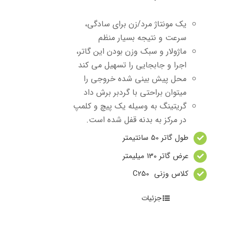
یک مونتاژ مرد/زن برای سادگی،
سرعت و نتیجه بسیار منظم
ماژولار و سبک وزن بودن این گاتر،
اجرا و جابجایی را تسهیل می کند
محل پیش بینی شده خروجی را
میتوان براحتی با گردبر برش داد
گریتینگ به وسیله یک پیچ و کلمپ
در مرکز به بدنه قفل شده است.
طول گاتر 50 سانتیمتر
عرض گاتر 130 میلیمتر
کلاس وزنی C250
جزئیات