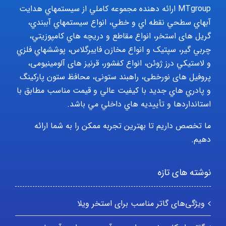
MTgroup ارائه دهنده مجموعه کاملي از سيستمهاي هدايت
آبهاي سطحي نقطه اي و خطي، انواع سيستمهاي آببندي،
گریل های استخر، انواع مقاطع و دريچه هاي کامپوزيتي،
چربي گير، سپتيک و انواع مخازن فايبرگلاس، پوششهاي فلزي
و لاستيکي درز ژوئن، انواع کفشور، قرنیز های آلومینیومی،
پروفیل های نورخطی، راهبند ستونی، محافظ ستون پارکينگ
و پادري هاي جديد با کيفيت عالي و قيمت مناسب مطابق با
استانداردها و تأييديه هاي داخلي مي باشد.
ما تخصص داریم تا بهترین تجربه ممکن را به شما ارائه
دهیم.
نوشته های تازه
ویژگی‌های گاتر مناسب برای استخر ویلا