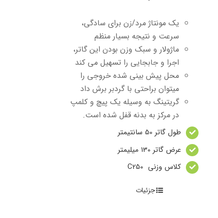
یک مونتاژ مرد/زن برای سادگی،
سرعت و نتیجه بسیار منظم
ماژولار و سبک وزن بودن این گاتر،
اجرا و جابجایی را تسهیل می کند
محل پیش بینی شده خروجی را
میتوان براحتی با گردبر برش داد
گریتینگ به وسیله یک پیچ و کلمپ
در مرکز به بدنه قفل شده است.
طول گاتر 50 سانتیمتر
عرض گاتر 130 میلیمتر
کلاس وزنی C250
جزئیات