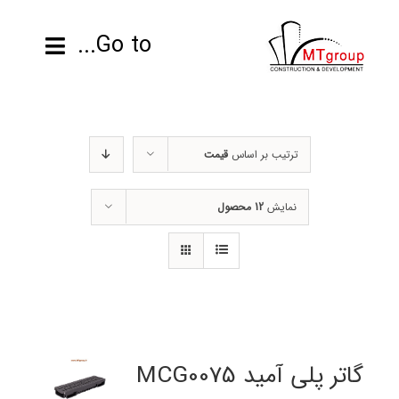
ها
ردن
Go to...
حتوا
صفحه نخست
ترتیب بر اساس
قیمت
محصولات
نمایش
12 محصول
پروژه ها
اطلاعات فنی
رزومه
تماس با ما
گاتر پلی آمید MCG0075