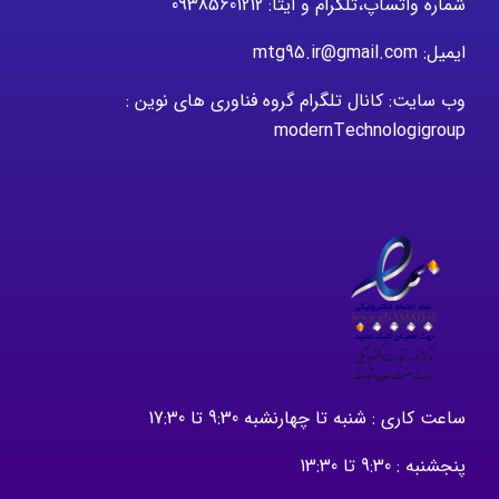
شماره واتساپ،تلگرام و ایتا: 09385601212
ایمیل: mtg95.ir@gmail.com
وب سایت: کانال تلگرام گروه فناوری های نوین :
modernTechnologigroup
ساعت کاری : شنبه تا چهارنشبه 9:30 تا 17:30
پنجشنبه : 9:30 تا 13:30