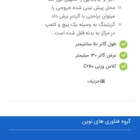
محل پیش بینی شده خروجی را
میتوان براحتی با گردبر برش داد
گریتینگ به وسیله یک پیچ و کلمپ
در مرکز به بدنه قفل شده است.
طول گاتر 50 سانتیمتر
عرض گاتر 130 میلیمتر
کلاس وزنی C250
جزئیات
گروه فناوری های نوین