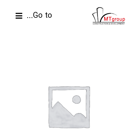
ها
ردن
Go to...
حتوا
صفحه نخست
محصولات
پروژه ها
اطلاعات فنی
رزومه
تماس با ما