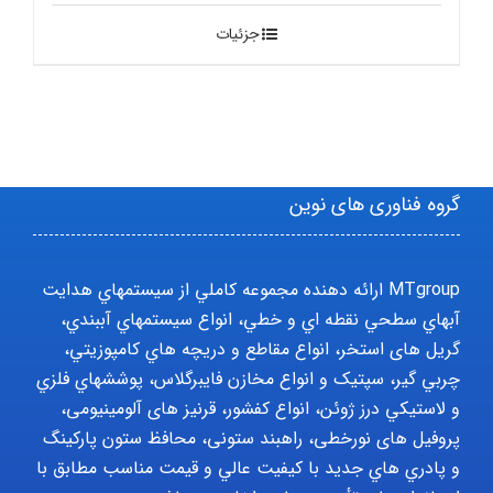
جزئیات
گروه فناوری های نوین
MTgroup ارائه دهنده مجموعه کاملي از سيستمهاي هدايت
آبهاي سطحي نقطه اي و خطي، انواع سيستمهاي آببندي،
گریل های استخر، انواع مقاطع و دريچه هاي کامپوزيتي،
چربي گير، سپتيک و انواع مخازن فايبرگلاس، پوششهاي فلزي
و لاستيکي درز ژوئن، انواع کفشور، قرنیز های آلومینیومی،
پروفیل های نورخطی، راهبند ستونی، محافظ ستون پارکينگ
و پادري هاي جديد با کيفيت عالي و قيمت مناسب مطابق با