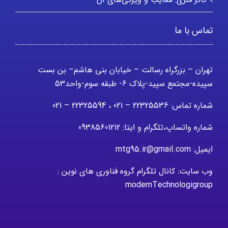
تماس با ما
تهران – بزرگراه رسالت – خیابان بنی هاشم– بن بست
سپیده-مجتمع سپید-پلاک 6- طبقه سوم-واحد53
شماره تماس: 22325536 – 021 ، 22325594 – 021
شماره واتساپ،تلگرام و ایتا: 09385601212
ایمیل: mtg95.ir@gmail.com
وب سایت: کانال تلگرام گروه فناوری های نوین :
modernTechnologigroup