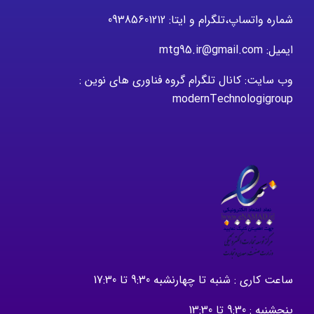
شماره واتساپ،تلگرام و ایتا: 09385601212
ایمیل: mtg95.ir@gmail.com
وب سایت: کانال تلگرام گروه فناوری های نوین :
modernTechnologigroup
ساعت کاری : شنبه تا چهارنشبه 9:30 تا 17:30
پنجشنبه : 9:30 تا 13:30