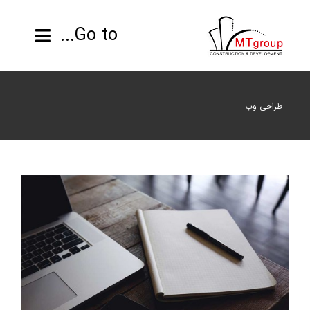
ها
ردن
Go to...
حتوا
صفحه نخست
نرم افزار تجارت جهانی
طراحی وب
طراحی
طراحی وب
محصولات
پروژه ها
اطلاعات فنی
رزومه
تماس با ما