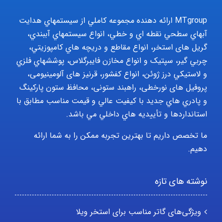
MTgroup ارائه دهنده مجموعه کاملي از سيستمهاي هدايت
آبهاي سطحي نقطه اي و خطي، انواع سيستمهاي آببندي،
گریل های استخر، انواع مقاطع و دريچه هاي کامپوزيتي،
چربي گير، سپتيک و انواع مخازن فايبرگلاس، پوششهاي فلزي
و لاستيکي درز ژوئن، انواع کفشور، قرنیز های آلومینیومی،
پروفیل های نورخطی، راهبند ستونی، محافظ ستون پارکينگ
و پادري هاي جديد با کيفيت عالي و قيمت مناسب مطابق با
استانداردها و تأييديه هاي داخلي مي باشد.
ما تخصص داریم تا بهترین تجربه ممکن را به شما ارائه
دهیم.
نوشته های تازه
ویژگی‌های گاتر مناسب برای استخر ویلا